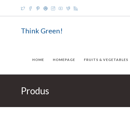
Skip
to
content
Think Green!
HOME
HOMEPAGE
FRUITS & VEGETABLES
Produs