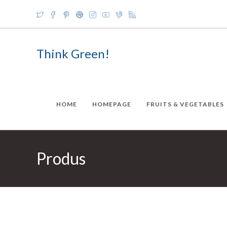
Skip
to
content
Think Green!
HOME
HOMEPAGE
FRUITS & VEGETABLES
Produs