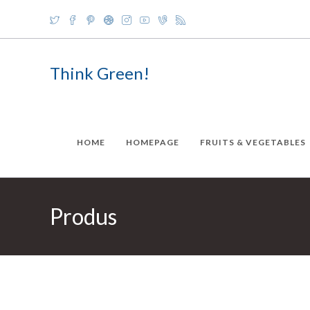
Skip
to
content
Think Green!
HOME
HOMEPAGE
FRUITS & VEGETABLES
Produs