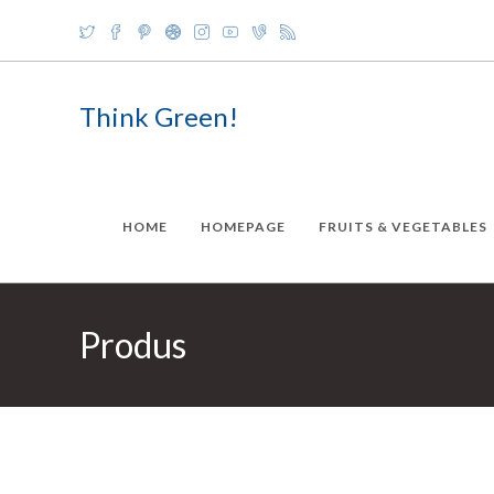
Skip
to
content
Think Green!
HOME
HOMEPAGE
FRUITS & VEGETABLES
Produs