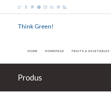
Skip
to
content
Think Green!
HOME
HOMEPAGE
FRUITS & VEGETABLES
Produs