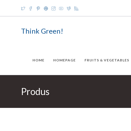
Skip
to
content
Think Green!
HOME
HOMEPAGE
FRUITS & VEGETABLES
Produs