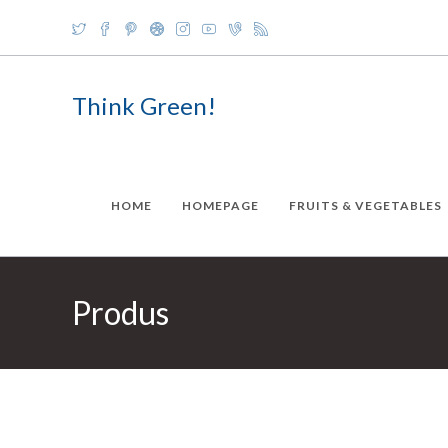
Skip
to
content
Think Green!
HOME
HOMEPAGE
FRUITS & VEGETABLES
Produs