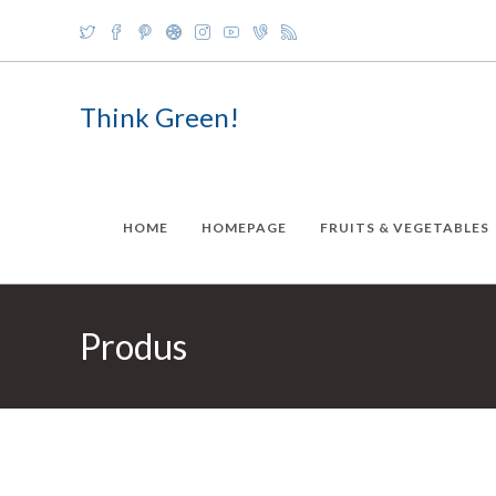
Skip
to
content
Think Green!
HOME
HOMEPAGE
FRUITS & VEGETABLES
Produs