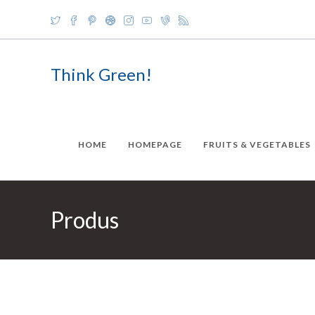
Skip
to
content
Think Green!
HOME
HOMEPAGE
FRUITS & VEGETABLES
Produs