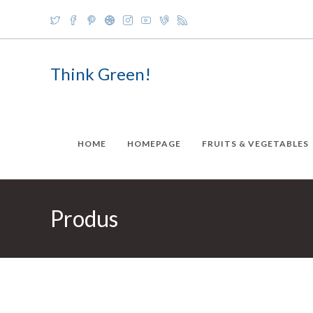
Skip
to
content
Think Green!
HOME
HOMEPAGE
FRUITS & VEGETABLES
Produs