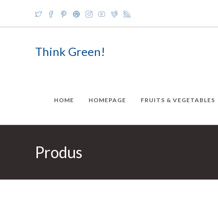
Skip
to
content
Think Green!
HOME
HOMEPAGE
FRUITS & VEGETABLES
Produs