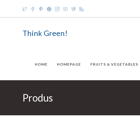
Skip
to
content
Think Green!
HOME
HOMEPAGE
FRUITS & VEGETABLES
Produs