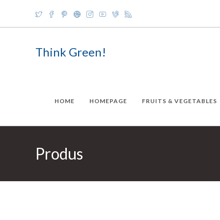
Skip
to
content
Think Green!
HOME
HOMEPAGE
FRUITS & VEGETABLES
Produs