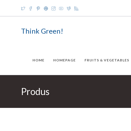
Skip
to
content
Think Green!
HOME
HOMEPAGE
FRUITS & VEGETABLES
Produs